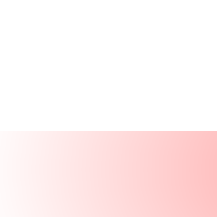
Productos
Recursos
Soluciones
Empresa
Iniciar sesión
Iniciar sesión
Solicitar una demo
Demo