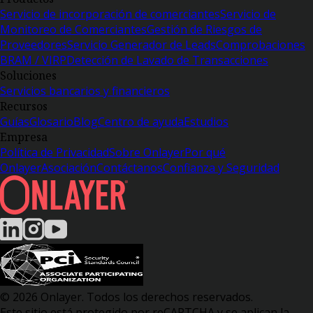
Servicio de incorporación de comerciantes
Servicio de
Monitoreo de Comerciantes
Gestión de Riesgos de
Proveedores
Servicio Generador de Leads
Comprobaciones
BRAM / VIRP
Detección de Lavado de Transacciones
Soluciones
Servicios bancarios y financieros
Recursos
Guías
Glosario
Blog
Centro de ayuda
Estudios
Empresa
Política de Privacidad
Sobre Onlayer
Por qué
Onlayer
Asociación
Contáctanos
Confianza y Seguridad
© 2026 Onlayer. Todos los derechos reservados.
Este sitio está protegido por reCAPTCHA y se aplican la