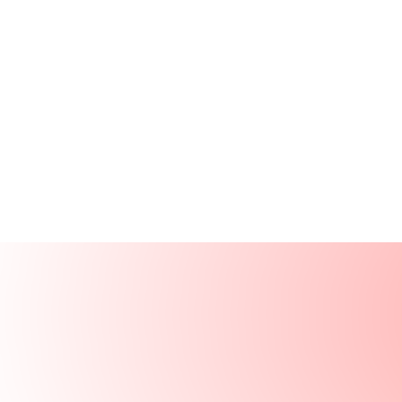
Productos
Recursos
Soluciones
Empresa
Iniciar sesión
Iniciar sesión
Solicitar una demo
Demo