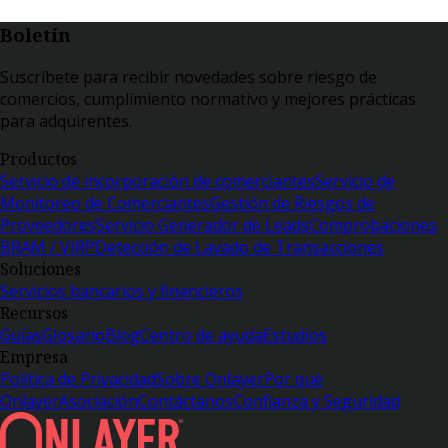
Boletín
Suscríbete para recibir novedades sobre riesgo de
comercios, cumplimiento normativo y mejores prácticas
para adquirentes.
Productos
Servicio de incorporación de comerciantes
Servicio de
Monitoreo de Comerciantes
Gestión de Riesgos de
Proveedores
Servicio Generador de Leads
Comprobaciones
BRAM / VIRP
Detección de Lavado de Transacciones
Soluciones
Servicios bancarios y financieros
Recursos
Guías
Glosario
Blog
Centro de ayuda
Estudios
Empresa
Política de Privacidad
Sobre Onlayer
Por qué
Onlayer
Asociación
Contáctanos
Confianza y Seguridad