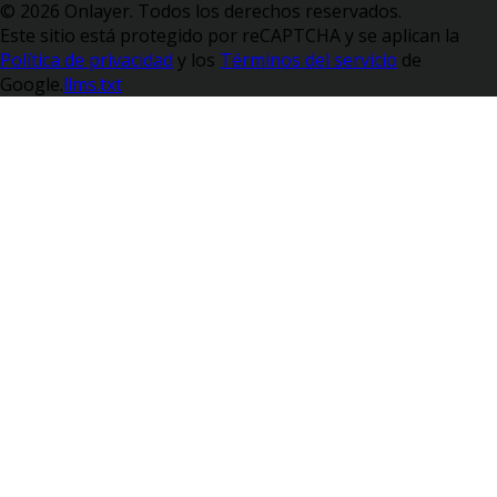
© 2026 Onlayer. Todos los derechos reservados.
Este sitio está protegido por reCAPTCHA y se aplican la
Política de privacidad
y los
Términos del servicio
de
Google.
llms.txt