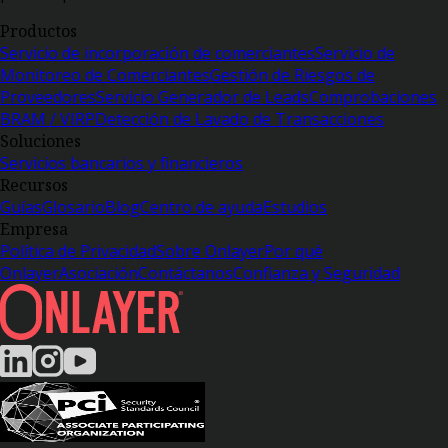
Productos
Servicio de incorporación de comerciantes
Servicio de
Monitoreo de Comerciantes
Gestión de Riesgos de
Proveedores
Servicio Generador de Leads
Comprobaciones
BRAM / VIRP
Detección de Lavado de Transacciones
Soluciones
Servicios bancarios y financieros
Recursos
Guías
Glosario
Blog
Centro de ayuda
Estudios
Empresa
Política de Privacidad
Sobre Onlayer
Por qué
Onlayer
Asociación
Contáctanos
Confianza y Seguridad