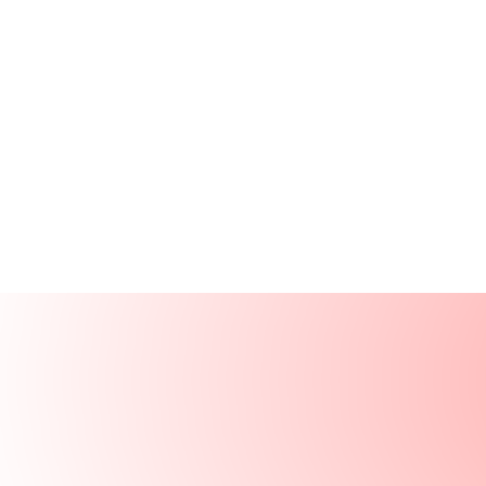
Productos
Recursos
Soluciones
Empresa
Iniciar sesión
Iniciar sesión
Solicitar una demo
Demo