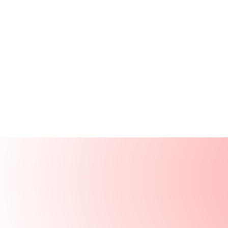
Productos
Recursos
Soluciones
Empresa
Iniciar sesión
Iniciar sesión
Solicitar una demo
Demo