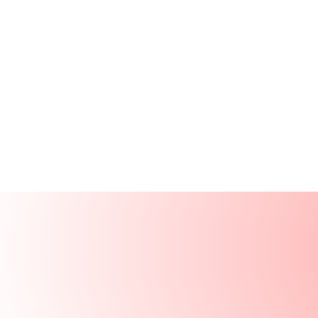
Produits
Ressources
Solutions
Entreprise
Se connecter
Se connecter
Demander une démo
Démo