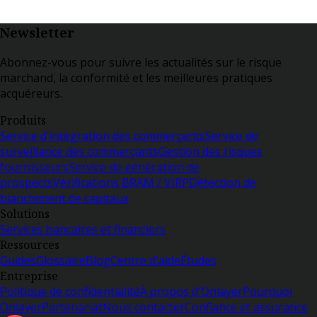
Newsletter
Abonnez-vous pour suivre les actualités sur le risque
marchand, la conformité et les meilleures pratiques
acquéreurs.
Produits
Service d'intégration des commerçants
Service de
surveillance des commerçants
Gestion des risques
fournisseurs
Service de génération de
prospects
Vérifications BRAM / VIRP
Détection de
blanchiment de capitaux
Solutions
Services bancaires et financiers
Ressources
Guides
Glossaire
Blog
Centre d'aide
Études
Entreprise
Politique de confidentialité
À propos d'Onlayer
Pourquoi
Onlayer
Partenariat
Nous contacter
Confiance et assurance