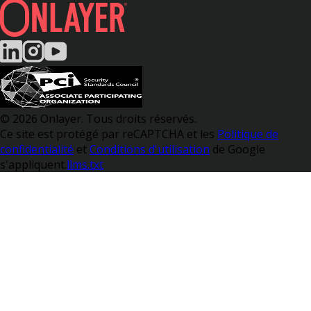
© 2026 Onlayer. Tous droits réservés.
Ce site est protégé par reCAPTCHA et les
Politique de
confidentialité
et
Conditions d'utilisation
de Google
s'appliquent.
llms.txt