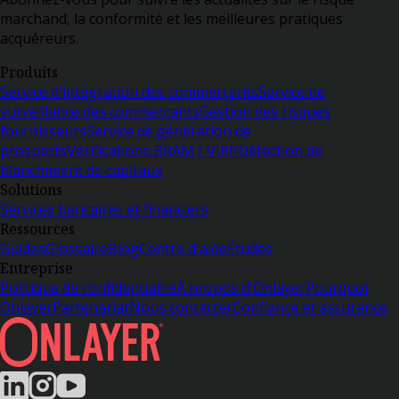
marchand, la conformité et les meilleures pratiques
acquéreurs.
Produits
Service d'intégration des commerçants
Service de
surveillance des commerçants
Gestion des risques
fournisseurs
Service de génération de
prospects
Vérifications BRAM / VIRP
Détection de
blanchiment de capitaux
Solutions
Services bancaires et financiers
Ressources
Guides
Glossaire
Blog
Centre d'aide
Études
Entreprise
Politique de confidentialité
À propos d'Onlayer
Pourquoi
Onlayer
Partenariat
Nous contacter
Confiance et assurance