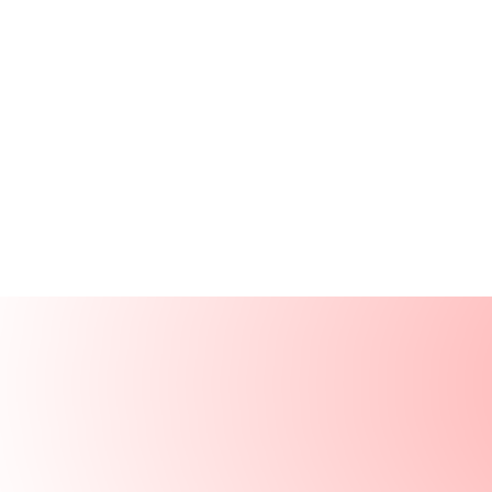
Produits
Ressources
Solutions
Entreprise
Se connecter
Se connecter
Demander une démo
Démo