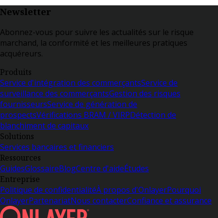
Newsletter
Abonnez-vous pour suivre les actualités sur le risque
marchand, la conformité et les meilleures pratiques
acquéreurs.
Produits
Service d'intégration des commerçants
Service de
surveillance des commerçants
Gestion des risques
fournisseurs
Service de génération de
prospects
Vérifications BRAM / VIRP
Détection de
blanchiment de capitaux
Solutions
Services bancaires et financiers
Ressources
Guides
Glossaire
Blog
Centre d'aide
Études
Entreprise
Politique de confidentialité
À propos d'Onlayer
Pourquoi
Onlayer
Partenariat
Nous contacter
Confiance et assurance