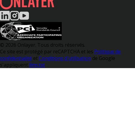
© 2026 Onlayer. Tous droits réservés.
Ce site est protégé par reCAPTCHA et les
Politique de
confidentialité
et
Conditions d'utilisation
de Google
s'appliquent.
llms.txt