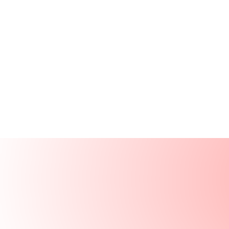
Produits
Ressources
Solutions
Entreprise
Se connecter
Se connecter
Demander une démo
Démo