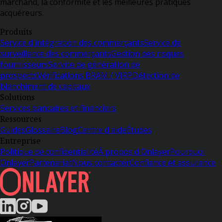
marchand, la conformité et les meilleures pratiques
acquéreurs.
Produits
Service d'intégration des commerçants
Service de
surveillance des commerçants
Gestion des risques
fournisseurs
Service de génération de
prospects
Vérifications BRAM / VIRP
Détection de
blanchiment de capitaux
Solutions
Services bancaires et financiers
Ressources
Guides
Glossaire
Blog
Centre d'aide
Études
Entreprise
Politique de confidentialité
À propos d'Onlayer
Pourquoi
Onlayer
Partenariat
Nous contacter
Confiance et assurance