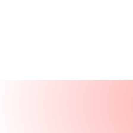
Produits
Ressources
Solutions
Entreprise
Se connecter
Se connecter
Demander une démo
Démo