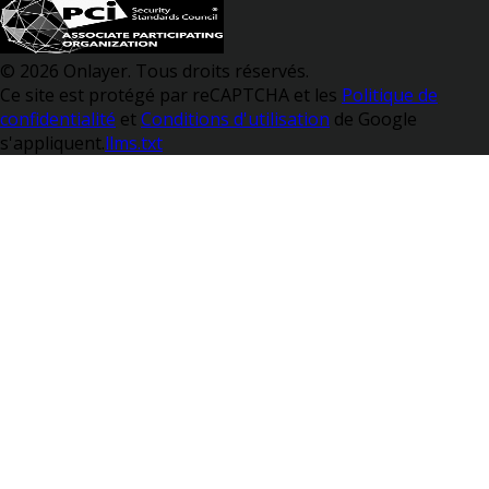
© 2026 Onlayer. Tous droits réservés.
Ce site est protégé par reCAPTCHA et les
Politique de
confidentialité
et
Conditions d'utilisation
de Google
s'appliquent.
llms.txt