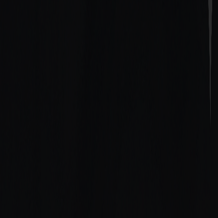
Newsletter
Abonnez-vous pour suivre les actualités sur le risque
marchand, la conformité et les meilleures pratiques
acquéreurs.
Produits
Service d'intégration des commerçants
Service de
surveillance des commerçants
Gestion des risques
fournisseurs
Service de génération de
prospects
Vérifications BRAM / VIRP
Détection de
blanchiment de capitaux
Solutions
Services bancaires et financiers
Ressources
Guides
Glossaire
Blog
Centre d'aide
Études
Entreprise
Politique de confidentialité
À propos d'Onlayer
Pourquoi
Onlayer
Partenariat
Nous contacter
Confiance et assurance