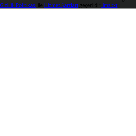
Gizlilik Politikası
ile
Hizmet Şartları
geçerlidir.
llms.txt