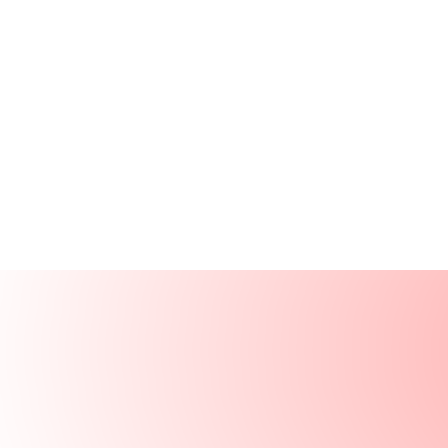
Ürünler
Kaynaklar
Çözümler
Şirket
Giriş Yap
GİRİŞ YAP
DEMO TALEP ET
Demo