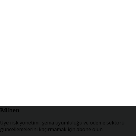
Bülten
Üye risk yönetimi, şema uyumluluğu ve ödeme sektörü
güncellemelerini kaçırmamak için abone olun.