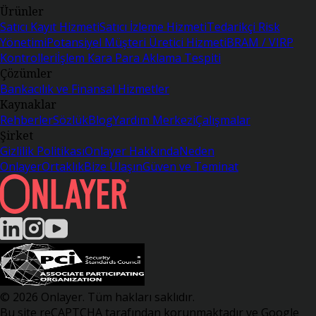
Ürünler
Satıcı Kayıt Hizmeti
Satıcı İzleme Hizmeti
Tedarikçi Risk
Yönetimi
Potansiyel Müşteri Üretici Hizmeti
BRAM / VIRP
Kontrolleri
İşlem Kara Para Aklama Tespiti
Çözümler
Bankacılık ve Finansal Hizmetler
Kaynaklar
Rehberler
Sözlük
Blog
Yardım Merkezi
Çalışmalar
Şirket
Gizlilik Politikası
Onlayer Hakkında
Neden
Onlayer
Ortaklık
Bize Ulaşın
Güven ve Teminat
© 2026 Onlayer. Tüm hakları saklıdır.
Bu site reCAPTCHA tarafından korunmaktadır ve Google