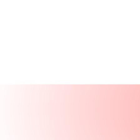
Ürünler
Kaynaklar
Çözümler
Şirket
Giriş Yap
GİRİŞ YAP
DEMO TALEP ET
Demo