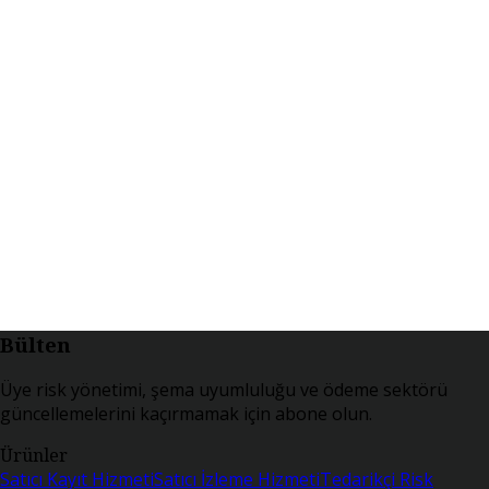
Bülten
Üye risk yönetimi, şema uyumluluğu ve ödeme sektörü
güncellemelerini kaçırmamak için abone olun.
Ürünler
Satıcı Kayıt Hizmeti
Satıcı İzleme Hizmeti
Tedarikçi Risk