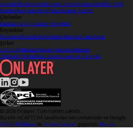
Yönetimi
Potansiyel Müşteri Üretici Hizmeti
BRAM / VIRP
Kontrolleri
İşlem Kara Para Aklama Tespiti
Çözümler
Bankacılık ve Finansal Hizmetler
Kaynaklar
Rehberler
Sözlük
Blog
Yardım Merkezi
Çalışmalar
Şirket
Gizlilik Politikası
Onlayer Hakkında
Neden
Onlayer
Ortaklık
Bize Ulaşın
Güven ve Teminat
© 2026 Onlayer. Tüm hakları saklıdır.
Bu site reCAPTCHA tarafından korunmaktadır ve Google
Gizlilik Politikası
ile
Hizmet Şartları
geçerlidir.
llms.txt