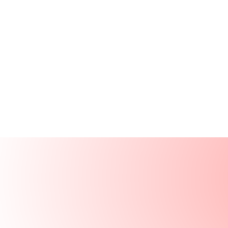
Ürünler
Kaynaklar
Çözümler
Şirket
Giriş Yap
GİRİŞ YAP
DEMO TALEP ET
Demo