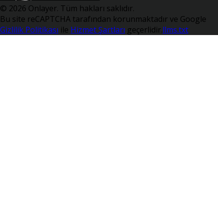
© 2026 Onlayer. Tüm hakları saklıdır.
Bu site reCAPTCHA tarafından korunmaktadır ve Google
Gizlilik Politikası
ile
Hizmet Şartları
geçerlidir.
llms.txt