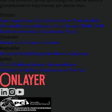
güncellemelerini kaçırmamak için abone olun.
Ürünler
Satıcı Kayıt Hizmeti
Satıcı İzleme Hizmeti
Tedarikçi Risk
Yönetimi
Potansiyel Müşteri Üretici Hizmeti
BRAM / VIRP
Kontrolleri
İşlem Kara Para Aklama Tespiti
Çözümler
Bankacılık ve Finansal Hizmetler
Kaynaklar
Rehberler
Sözlük
Blog
Yardım Merkezi
Çalışmalar
Şirket
Gizlilik Politikası
Onlayer Hakkında
Neden
Onlayer
Ortaklık
Bize Ulaşın
Güven ve Teminat