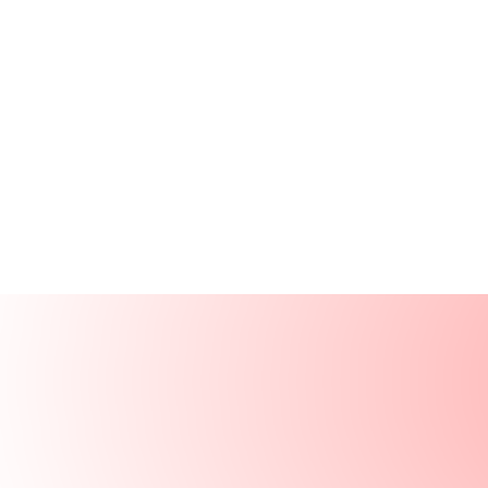
Ürünler
Kaynaklar
Çözümler
Şirket
Giriş Yap
GİRİŞ YAP
DEMO TALEP ET
Demo